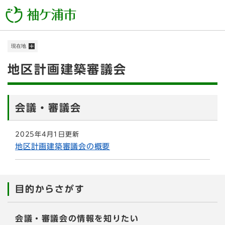
ペ
メニューを飛ばして本文へ
ー
ジ
の
現在地
先
頭
本
地区計画建築審議会
で
す
文
。
会議・審議会
2025年4月1日更新
地区計画建築審議会の概要
目的からさがす
会議・審議会の情報を知りたい