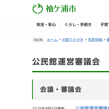
ペ
ー
ジ
の
安全・安心
くらし・手続き
子育
先
頭
で
ホーム
>
分類でさがす
>
市政情報
>
現在地
す
。
本
公民館運営審議会
文
会議・審議会
公民館運営審議
2026年8月5日更新