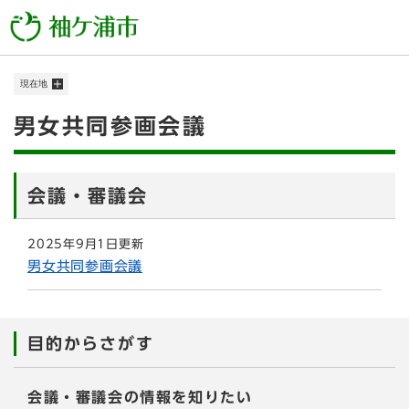
ペ
メニューを飛ばして本文へ
ー
ジ
の
現在地
先
頭
本
男女共同参画会議
で
す
文
。
会議・審議会
2025年9月1日更新
男女共同参画会議
目的からさがす
会議・審議会の情報を知りたい