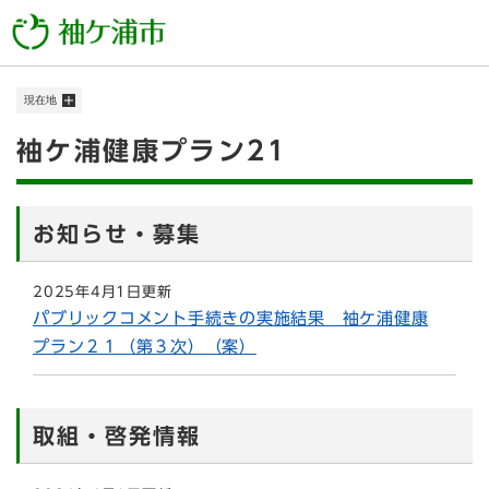
ペ
メニューを飛ばして本文へ
ー
ジ
の
現在地
先
頭
本
​袖ケ浦健康プラン21
で
す
文
。
お知らせ・募集
2025年4月1日更新
パブリックコメント手続きの実施結果 袖ケ浦健康
プラン２１（第３次）（案）
取組・啓発情報