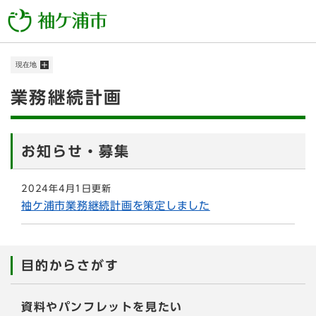
ペ
メニューを飛ばして本文へ
ー
ジ
の
現在地
先
頭
本
業務継続計画
で
す
文
。
お知らせ・募集
2024年4月1日更新
袖ケ浦市業務継続計画を策定しました
目的からさがす
資料やパンフレットを見たい