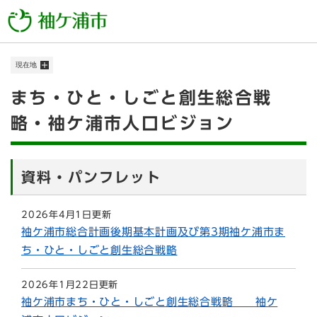
ペ
メニューを飛ばして本文へ
ー
ジ
の
現在地
先
頭
本
まち・ひと・しごと創生総合戦
で
す
文
略・袖ケ浦市人口ビジョン
。
資料・パンフレット
2026年4月1日更新
袖ケ浦市総合計画後期基本計画及び第3期袖ケ浦市ま
ち・ひと・しごと創生総合戦略
2026年1月22日更新
袖ケ浦市まち・ひと・しごと創生総合戦略 袖ケ