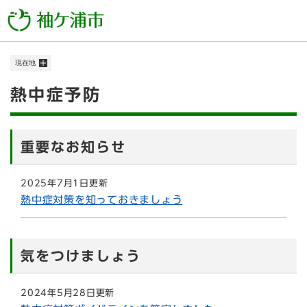
ペ
メニューを飛ばして本文へ
ー
ジ
の
現在地
先
頭
本
熱中症予防
で
す
文
。
重要なお知らせ
2025年7月1日更新
熱中症対策を知っておきましょう
気をつけましょう
2024年5月28日更新