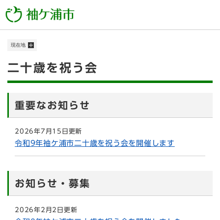
ペ
メニューを飛ばして本文へ
ー
ジ
の
現在地
先
頭
本
二十歳を祝う会
で
す
文
。
重要なお知らせ
2026年7月15日更新
令和9年袖ケ浦市二十歳を祝う会を開催します
お知らせ・募集
2026年2月2日更新