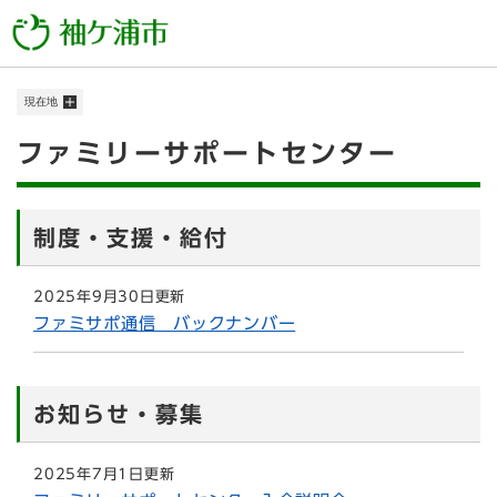
ペ
メニューを飛ばして本文へ
ー
ジ
の
現在地
先
頭
本
ファミリーサポートセンター
で
す
文
。
制度・支援・給付
2025年9月30日更新
ファミサポ通信 バックナンバー
お知らせ・募集
2025年7月1日更新