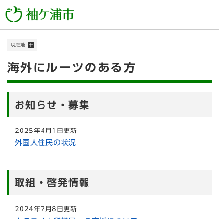
ペ
メニューを飛ばして本文へ
ー
ジ
の
現在地
先
頭
本
海外にルーツのある方
で
す
文
。
お知らせ・募集
2025年4月1日更新
外国人住民の状況
取組・啓発情報
2024年7月8日更新