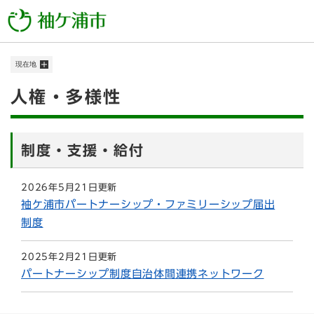
ペ
メニューを飛ばして本文へ
ー
ジ
の
現在地
先
頭
本
人権・多様性
で
す
文
。
制度・支援・給付
2026年5月21日更新
袖ケ浦市パートナーシップ・ファミリーシップ届出
制度
2025年2月21日更新
パートナーシップ制度自治体間連携ネットワーク