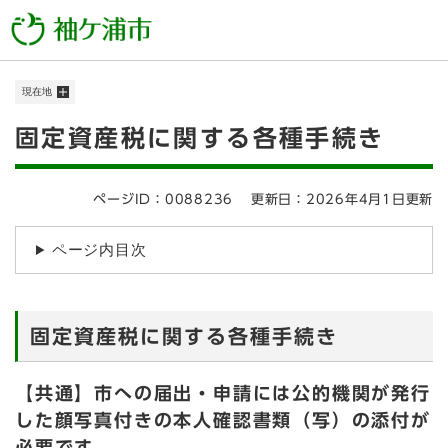
ペ
メニューを飛ばして本文へ
ー
ジ
の
現在地
先
頭
本
固定資産税に関する各種手続き
で
す
文
。
ページID：0088236
更新日：2026年4月1日更新
ページ内目次
固定資産税に関する各種手続き
【共通】市への届出・申請には公的機関が発行
した顔写真付きの本人確認書類（写）の添付が
必要です。