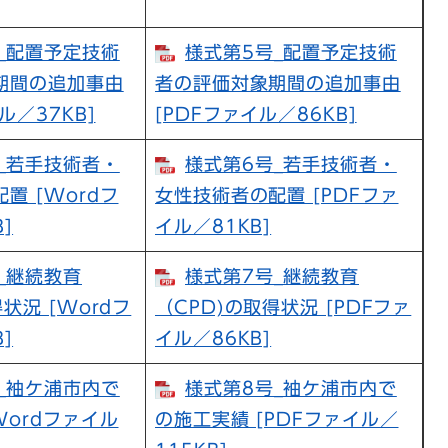
_配置予定技術
様式第5号_配置予定技術
期間の追加事由
者の評価対象期間の追加事由
ル／37KB]
[PDFファイル／86KB]
_若手技術者・
様式第6号_若手技術者・
置 [Wordフ
女性技術者の配置 [PDFファ
]
イル／81KB]
_継続教育
様式第7号_継続教育
状況 [Wordフ
（CPD)の取得状況 [PDFファ
]
イル／86KB]
_袖ケ浦市内で
様式第8号_袖ケ浦市内で
Wordファイル
の施工実績 [PDFファイル／