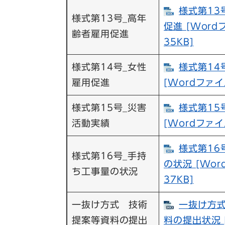
様式第13
様式第13号_高年
促進 [Wor
齢者雇用促進
35KB]
様式第14号_女性
様式第14
雇用促進
[Wordファイ
様式第15号_災害
様式第15
活動実績
[Wordファイ
様式第16
様式第16号_手持
の状況 [Wo
ち工事量の状況
37KB]
一抜け方式 技術
一抜け方
提案等資料の提出
料の提出状況 