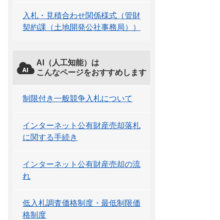
入札・見積合わせ関係様式（管財
契約課（土地開発公社事務局））
AI（人工知能）は
こんなページをおすすめします
制限付き一般競争入札について
インターネット公有財産売却落札
に関する手続き
インターネット公有財産売却の流
れ
低入札調査価格制度・最低制限価
格制度