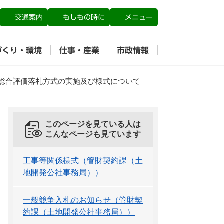
交通案内
もしもの時に
メニュー
づくり・環境
仕事・産業
市政情報
総合評価落札方式の実施及び様式について
このページを見ている人は
こんなページも見ています
工事等関係様式（管財契約課（土
地開発公社事務局））
一般競争入札のお知らせ（管財契
約課（土地開発公社事務局））