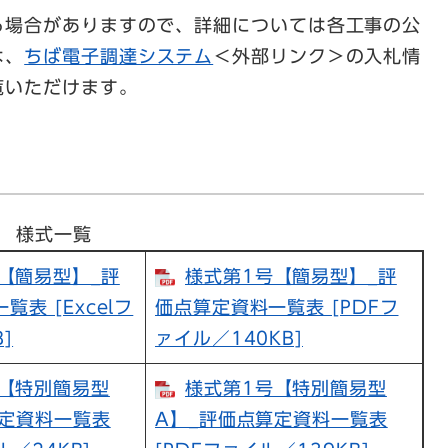
場合がありますので、詳細については各工事の公
は、
ちば電子調達システム
＜外部リンク＞の入札情
覧いただけます。
様式一覧
【簡易型】_評
様式第1号【簡易型】_評
表 [Excelフ
価点算定資料一覧表 [PDFフ
]
ァイル／140KB]
【特別簡易型
様式第1号【特別簡易型
算定資料一覧表
A】_評価点算定資料一覧表