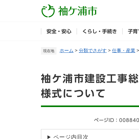
ペ
ー
ジ
の
安全・安心
くらし・手続き
子育
先
頭
で
ホーム
>
分類でさがす
>
仕事・産業
現在地
す
。
本
袖ケ浦市建設工事
文
様式について
ページID：00884
ページ内目次