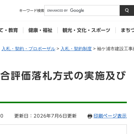
メニューを飛ばして本文へ
キーワード
検索
て・教育
健康・福祉
観光・文化・スポーツ
まち
>
入札・契約・プロポーザル
>
入札・契約制度
>
袖ケ浦市建設工事
総合評価落札方式の実施及び
00
更新日：2026年7月6日更新
印刷ページ表示