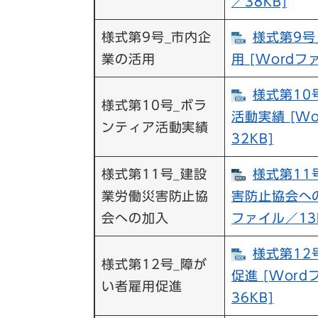
／38KB]
様式第9号_市内企
様式第9号
業の活用
用 [Wordフ
様式第10
様式第10号_ボラ
活動実績 [W
ンティア活動実績
32KB]
様式第11号_建設
様式第11
業労働災害防止協
害防止協会への
会への加入
ファイル／13
様式第12
様式第12号_障が
促進 [Wor
い者雇用促進
36KB]