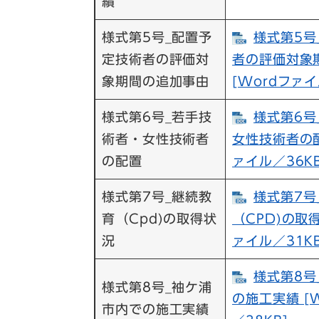
績
様式第5号_配置予
様式第5号
定技術者の評価対
者の評価対象
象期間の追加事由
[Wordファイ
様式第6号_若手技
様式第6号
術者・女性技術者
女性技術者の配
の配置
ァイル／36KB
様式第7号_継続教
様式第7号
育（Cpd)の取得状
（CPD)の取得
況
ァイル／31KB
様式第8号
様式第8号_袖ケ浦
の施工実績 [
市内での施工実績