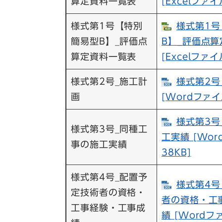
算定資料一覧表
[Excelファイ
様式第1号【特別
様式第1号
簡易型B】_評価点
B】_評価点
算定資料一覧表
[Excelファイ
様式第2号_施工計
様式第2号
画
[Wordファイ
様式第3号
様式第3号_同種工
工実績 [Wo
事の施工実績
38KB]
様式第4号_配置予
様式第4号
定技術者の資格・
者の資格・工
工事経験・工事成
績 [Wordフ