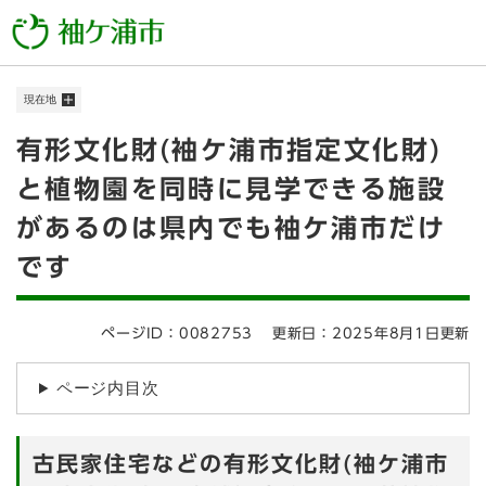
ペ
メニューを飛ばして本文へ
ー
ジ
の
現在地
先
頭
本
有形文化財(袖ケ浦市指定文化財)
で
す
文
と植物園を同時に見学できる施設
。
があるのは県内でも袖ケ浦市だけ
です
ページID：0082753
更新日：2025年8月1日更新
ページ内目次
古民家住宅などの有形文化財(袖ケ浦市