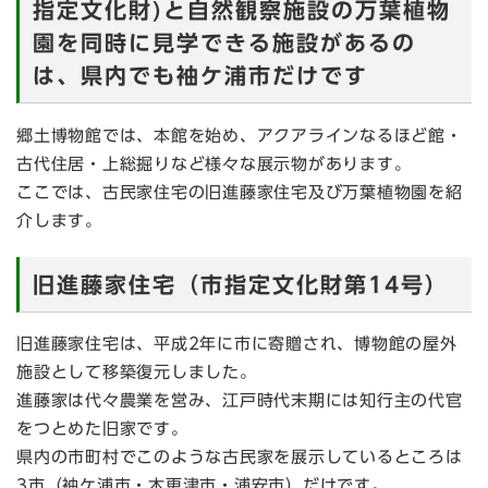
指定文化財)と自然観察施設の万葉植物
園を同時に見学できる施設があるの
は、県内でも袖ケ浦市だけです
郷土博物館では、本館を始め、アクアラインなるほど館・
古代住居・上総掘りなど様々な展示物があります。
ここでは、古民家住宅の旧進藤家住宅及び万葉植物園を紹
介します。
旧進藤家住宅（市指定文化財第14号）
旧進藤家住宅は、平成2年に市に寄贈され、博物館の屋外
施設として移築復元しました。
進藤家は代々農業を営み、江戸時代末期には知行主の代官
をつとめた旧家です。
県内の市町村でこのような古民家を展示しているところは
3市（袖ケ浦市・木更津市・浦安市）だけです。