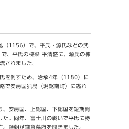
（1156）で、平氏・源氏などの武
）で、平氏の棟梁 平清盛に、源氏の棟
に流されました。
を倒すため、治承4年（1180）に
海路で安房国猟島（現鋸南町）に逃れ
ら、安房国、上総国、下総国を短期間
した。同年、富士川の戦いで平氏に勝
亡。頼朝が鎌倉幕府を開きました。