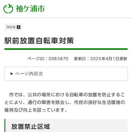
ペ
メニューを飛ばして本文へ
ー
ジ
の
現在地
先
頭
本
駅前放置自転車対策
で
す
文
。
ページID：0083870
更新日：2025年4月1日更新
ページ内目次
市では、公共の場所における自転車の放置を防止するこ
とにより、通行の障害を除去し、市民の良好な生活環境の
維持及び向上を図っています。
放置禁止区域