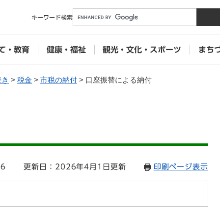
メニューを飛ばして本文へ
キーワード
検索
て・教育
健康・福祉
観光・文化・スポーツ
まち
続き
>
税金
>
市税の納付
>
口座振替による納付
付
36
更新日：2026年4月1日更新
印刷ページ表示