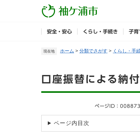
ペ
ー
ジ
の
安全・安心
くらし・手続き
子育
先
頭
で
ホーム
>
分類でさがす
>
くらし・手
現在地
す
。
本
口座振替による納
文
ページID：00887
ページ内目次