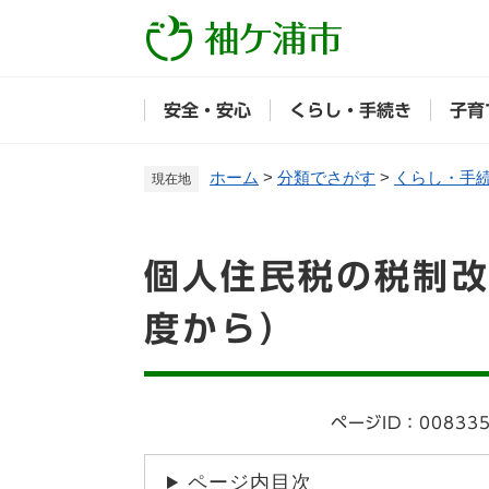
ペ
ー
ジ
の
安全・安心
くらし・手続き
子育
先
頭
で
ホーム
>
分類でさがす
>
くらし・手
現在地
す
。
本
個人住民税の税制改
文
度から）
ページID：00833
ページ内目次