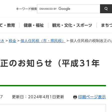
メニューを飛ばして本文へ
キーワード
検索
て・教育
健康・福祉
観光・文化・スポーツ
まち
続き
>
税金
>
個人住民税（市・県民税）
>
個人住民税の税制改正の
正のお知らせ（平成31年
57
更新日：2024年4月1日更新
印刷ページ表示