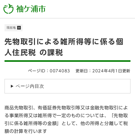
ペ
メニューを飛ばして本文へ
ー
ジ
の
現在地
先
頭
本
先物取引による雑所得等に係る個
で
す
文
人住民税 の課税
。
ページID：0074083
更新日：2024年4月1日更新
ページ内目次
商品先物取引、有価証券先物取引等又は金融先物取引によ
る事業所得又は雑所得で一定のものについては、「先物取
引に係る雑所得等の金額」として、他の所得と分離して税
額の計算を行います