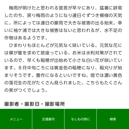
梅雨が明けたと思われる宣言が早々にあり、猛暑に辟易
したのち、戻り梅雨のようになり連日ぐずつき模様の天気
に。所によっては連日の豪雨で大きな被害の出る始末。幸
いに袖ケ浦では大きな被害はないと思われるが、水不足の
作物はあるようです。
ひまわりもほとんどが元気なく咲いている。元気な花に
は蝶が蜜を求めて居座っている。お米は水利対策がされて
いるので、早くも稲穂が出始めて小さな白い花が咲いてい
ます。８月中旬ころには黄金色の稲穂になり、稲刈りが始
まりそうです。豊作になるといいですね。畑では濃い黄色
の落花生の花がたくさん見られました。こちらもたくさん
の実がつくでしょう。
撮影者・撮影日・撮影場所
小島 良一さん・2022年7月21日・広域農道、今井台の畑
メニュー
交通案内
もしもの時に
検索