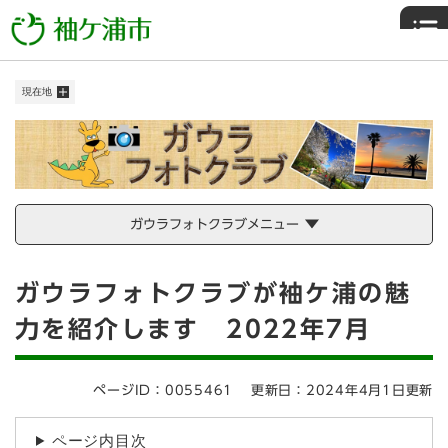
ペ
メニューを飛ばして本文へ
ー
ジ
の
現在地
先
頭
で
す
。
ガウラフォトクラブメニュー
本
ガウラフォトクラブが袖ケ浦の魅
文
力を紹介します 2022年7月
ページID：0055461
更新日：2024年4月1日更新
ページ内目次