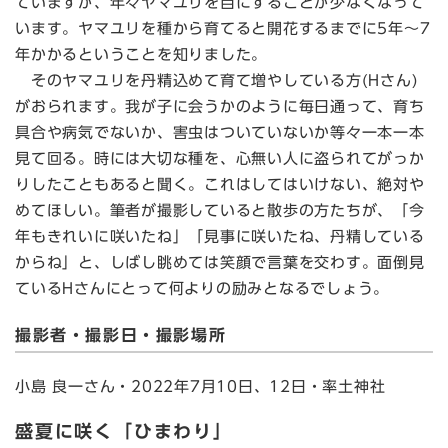
ていますが、年々ヤマユリを目にすることが少なくなって
います。ヤマユリを種から育てると開花するまでに5年～7
年かかるということを知りました。
そのヤマユリを丹精込めて育て増やしている方(Hさん)
がおられます。我が子に会うかのように毎日通って、育ち
具合や病気でないか、害虫はついていないか等々一本一本
見て回る。時には大切な種を、心無い人に盗られてがっか
りしたこともあると聞く。これはしてはいけない、絶対や
めてほしい。筆者が撮影していると散歩の方たちが、「今
年もきれいに咲いたね」「見事に咲いたね、丹精している
からね」と、しばし眺めては笑顔で言葉を交わす。面倒見
ているHさんにとって何よりの励みとなるでしょう。
撮影者・撮影日・撮影場所
小島 良一さん・2022年7月10日、12日・率土神社
盛夏に咲く「ひまわり」