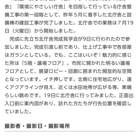
舎」「環境にやさしい庁舎」を目指して行っている庁舎整
備工事の第一段階として、昨年５月に着手した北庁舎と設
備棟の建設工事が完了しました。北庁舎での業務は７月19
日（火曜日）から開始しました。
完成に先立ち北庁舎完成見学会が9日に行われたので参
加しました。完成引渡し前であり、仕上げ工事中で各部屋
はガランとしている。でも、ここはいいぞ！魅力的に感じ
た所は「5階・議場フロア」。市民に開かれた明るい議場
フロアとして、展望ロビー・回廊に囲まれた開放的な空間
となっています。イチ押しです。北側に住宅地広がり、遠
くアクアラインが見え、近くは水田地帯が広がる等、素晴
らしい眺めです。19日に北庁舎に行ってみました。正面出
入口前に案内図があり、訪れた方たちが行先位置を確認し
ていました。
撮影者・撮影日・撮影場所