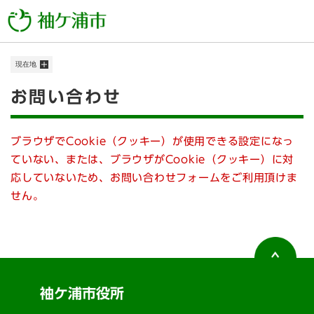
ペ
メニューを飛ばして本文へ
ー
ジ
の
現在地
先
頭
本
お問い合わせ
で
す
文
。
ブラウザでCookie（クッキー）が使用できる設定になっ
ていない、または、ブラウザがCookie（クッキー）に対
応していないため、お問い合わせフォームをご利用頂けま
せん。
袖ケ浦市役所