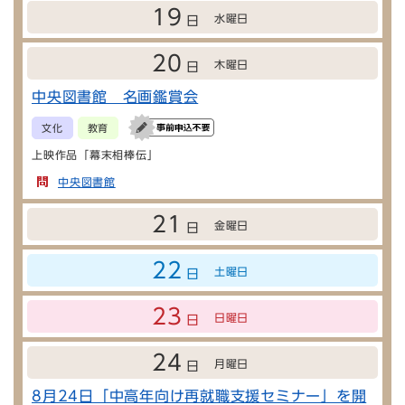
19
水曜日
日
20
木曜日
日
中央図書館 名画鑑賞会
文化
教育
上映作品「幕末相棒伝」
中央図書館
21
金曜日
日
22
土曜日
日
23
日曜日
日
24
月曜日
日
8月24日「中高年向け再就職支援セミナー」を開