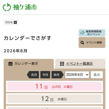
ペ
メニューを飛ばして本文へ
ー
ジ
の
現在地
先
頭
複数期間開催
本
で
のイベント
カレンダーでさがす
す
文
イベント検索
。
2026年8月
カレンダー表示
イベント一覧表示
先月
今月
来月
11
山の日
火曜日
日
12
水曜日
日