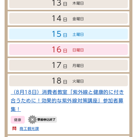
13
木曜日
日
14
金曜日
日
15
土曜日
日
16
日曜日
日
17
月曜日
日
18
火曜日
日
（8月18日）消費者教室「紫外線と健康的に付き
合うために！効果的な紫外線対策講座」参加者募
集！
健康
商工観光課