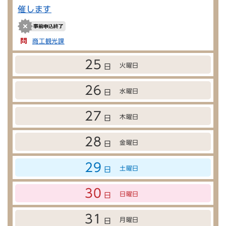
催します
商工観光課
25
火曜日
日
26
水曜日
日
27
木曜日
日
28
金曜日
日
29
土曜日
日
30
日曜日
日
31
月曜日
日