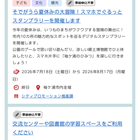
子ども
文化
観光
そでがうら夏休みの大冒険！スマホでぐるっと
スタンプラリーを開催します
今年の夏休みは、いつものまちがワクワクする冒険の舞台に！
市内10カ所の魅力的なスポットを巡るデジタルスタンプラリー
を開催します。
公園のプールで思い切り遊んだり、涼しい郷土博物館でひと休
みしたりと、スマホ片手に「袖ケ浦のひみつ」を探しに行きま
しょう！
2026年7月18日（土曜日）から 2026年8月17日（月曜
日）
終日
袖ケ浦市内全域
シティプロモーション推進課
交流センターや図書館の学習スペースをご利用
ください