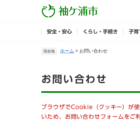
ペ
ー
ジ
の
安全・安心
くらし・手続き
子育
先
頭
で
ホーム
>
お問い合わせ
現在地
す
。
本
お問い合わせ
文
ブラウザでCookie（クッキー）が
いため、お問い合わせフォームをご