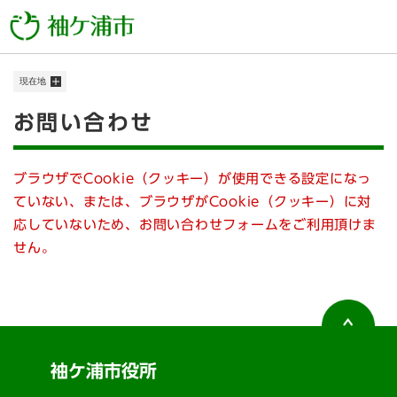
ペ
メニューを飛ばして本文へ
ー
ジ
の
現在地
先
頭
本
お問い合わせ
で
す
文
。
ブラウザでCookie（クッキー）が使用できる設定になっ
ていない、または、ブラウザがCookie（クッキー）に対
応していないため、お問い合わせフォームをご利用頂けま
せん。
袖ケ浦市役所