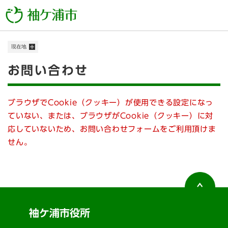
ペ
メニューを飛ばして本文へ
ー
ジ
の
現在地
先
頭
本
お問い合わせ
で
す
文
。
ブラウザでCookie（クッキー）が使用できる設定になっ
ていない、または、ブラウザがCookie（クッキー）に対
応していないため、お問い合わせフォームをご利用頂けま
せん。
袖ケ浦市役所