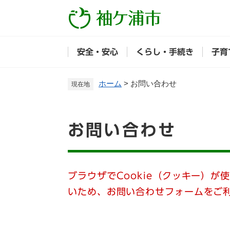
ペ
ー
ジ
の
安全・安心
くらし・手続き
子育
先
頭
で
ホーム
>
お問い合わせ
現在地
す
。
本
お問い合わせ
文
ブラウザでCookie（クッキー）が
いため、お問い合わせフォームをご