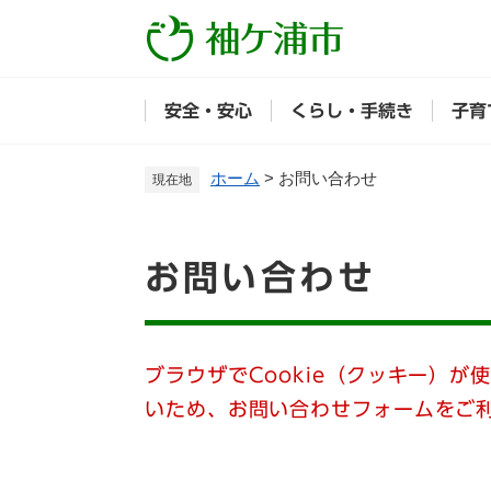
ペ
ー
ジ
の
安全・安心
くらし・手続き
子育
先
頭
で
ホーム
>
お問い合わせ
現在地
す
。
本
お問い合わせ
文
ブラウザでCookie（クッキー）が
いため、お問い合わせフォームをご