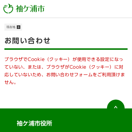
ペ
メニューを飛ばして本文へ
ー
ジ
の
現在地
先
頭
本
お問い合わせ
で
す
文
。
ブラウザでCookie（クッキー）が使用できる設定になっ
ていない、または、ブラウザがCookie（クッキー）に対
応していないため、お問い合わせフォームをご利用頂けま
せん。
袖ケ浦市役所