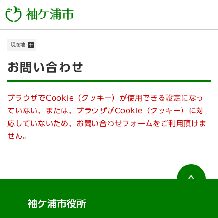
ペ
メニューを飛ばして本文へ
ー
ジ
の
現在地
先
頭
本
お問い合わせ
で
す
文
。
ブラウザでCookie（クッキー）が使用できる設定になっ
ていない、または、ブラウザがCookie（クッキー）に対
応していないため、お問い合わせフォームをご利用頂けま
せん。
袖ケ浦市役所