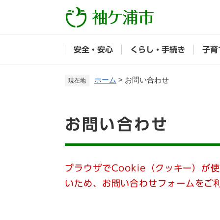
ペ
ー
ジ
の
安全・安心
くらし・手続き
子育
先
頭
で
ホーム
>
お問い合わせ
現在地
す
。
本
お問い合わせ
文
ブラウザでCookie（クッキー）が
いため、お問い合わせフォームをご