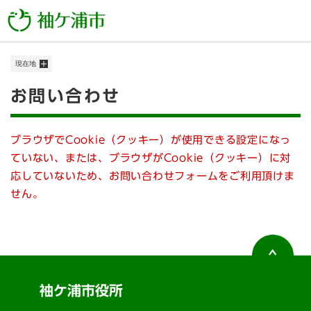
ペ
メニューを飛ばして本文へ
ー
ジ
の
現在地
先
頭
本
お問い合わせ
で
す
文
。
ブラウザでCookie（クッキー）が使用できる設定になっ
ていない、または、ブラウザがCookie（クッキー）に対
応していないため、お問い合わせフォームをご利用頂けま
せん。
袖ケ浦市役所