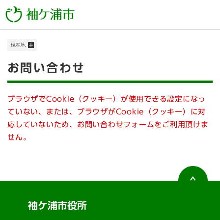
ペ
メニューを飛ばして本文へ
ー
ジ
の
現在地
先
頭
本
お問い合わせ
で
す
文
。
ブラウザでCookie（クッキー）が使用できる設定になっ
ていない、または、ブラウザがCookie（クッキー）に対
応していないため、お問い合わせフォームをご利用頂けま
せん。
袖ケ浦市役所