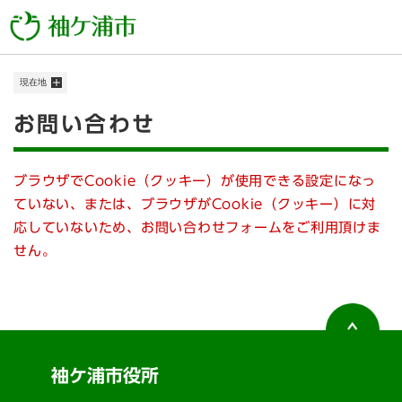
ペ
メニューを飛ばして本文へ
ー
ジ
の
現在地
先
頭
本
お問い合わせ
で
す
文
。
ブラウザでCookie（クッキー）が使用できる設定になっ
ていない、または、ブラウザがCookie（クッキー）に対
応していないため、お問い合わせフォームをご利用頂けま
せん。
袖ケ浦市役所