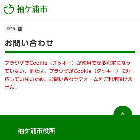
ペ
メニューを飛ばして本文へ
ー
ジ
の
現在地
先
頭
本
お問い合わせ
で
す
文
。
ブラウザでCookie（クッキー）が使用できる設定になっ
ていない、または、ブラウザがCookie（クッキー）に対
応していないため、お問い合わせフォームをご利用頂けま
せん。
袖ケ浦市役所