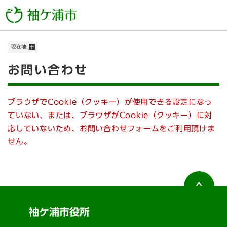
ペ
メニューを飛ばして本文へ
ー
ジ
の
現在地
先
頭
本
お問い合わせ
で
す
文
。
ブラウザでCookie（クッキー）が使用できる設定になっ
ていない、または、ブラウザがCookie（クッキー）に対
応していないため、お問い合わせフォームをご利用頂けま
せん。
袖ケ浦市役所