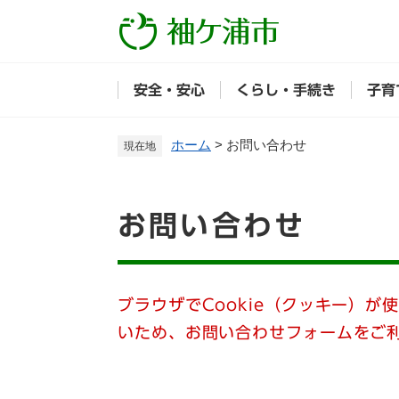
ペ
ー
ジ
の
安全・安心
くらし・手続き
子育
先
頭
で
ホーム
>
お問い合わせ
現在地
す
。
本
お問い合わせ
文
ブラウザでCookie（クッキー）が
いため、お問い合わせフォームをご