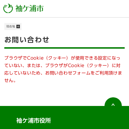
ペ
メニューを飛ばして本文へ
ー
ジ
の
現在地
先
頭
本
お問い合わせ
で
す
文
。
ブラウザでCookie（クッキー）が使用できる設定になっ
ていない、または、ブラウザがCookie（クッキー）に対
応していないため、お問い合わせフォームをご利用頂けま
せん。
袖ケ浦市役所