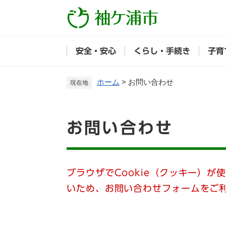
ペ
ー
ジ
の
安全・安心
くらし・手続き
子育
先
頭
で
ホーム
>
お問い合わせ
現在地
す
。
本
お問い合わせ
文
ブラウザでCookie（クッキー）が
いため、お問い合わせフォームをご